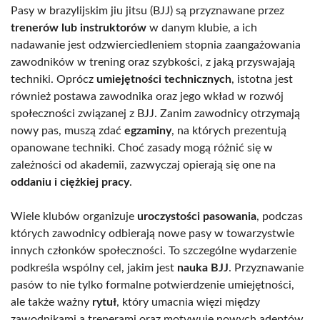
Pasy w brazylijskim jiu jitsu (BJJ) są przyznawane przez
trenerów lub instruktorów
w danym klubie, a ich
nadawanie jest odzwierciedleniem stopnia zaangażowania
zawodników w trening oraz szybkości, z jaką przyswajają
techniki. Oprócz
umiejętności technicznych
, istotna jest
również postawa zawodnika oraz jego wkład w rozwój
społeczności związanej z BJJ. Zanim zawodnicy otrzymają
nowy pas, muszą zdać
egzaminy
, na których prezentują
opanowane techniki. Choć zasady mogą różnić się w
zależności od akademii, zazwyczaj opierają się one na
oddaniu i ciężkiej pracy
.
Wiele klubów organizuje
uroczystości pasowania
, podczas
których zawodnicy odbierają nowe pasy w towarzystwie
innych członków społeczności. To szczególne wydarzenie
podkreśla wspólny cel, jakim jest
nauka BJJ
. Przyznawanie
pasów to nie tylko formalne potwierdzenie umiejętności,
ale także ważny
rytuł
, który umacnia więzi między
zawodnikami a trenerami oraz motywuje nowych adeptów