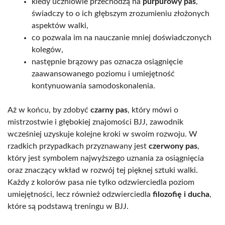
kiedy uczniowie przechodzą na
purpurowy pas
,
świadczy to o ich głębszym zrozumieniu złożonych
aspektów walki,
co pozwala im na nauczanie mniej doświadczonych
kolegów,
następnie brązowy pas oznacza osiągnięcie
zaawansowanego poziomu i umiejętność
kontynuowania samodoskonalenia.
Aż w końcu, by zdobyć
czarny pas
, który mówi o
mistrzostwie i głębokiej znajomości BJJ, zawodnik
wcześniej uzyskuje kolejne kroki w swoim rozwoju. W
rzadkich przypadkach przyznawany jest
czerwony pas
,
który jest symbolem najwyższego uznania za osiągnięcia
oraz znaczący wkład w rozwój tej pięknej sztuki walki.
Każdy z kolorów pasa nie tylko odzwierciedla poziom
umiejętności, lecz również odzwierciedla
filozofię i ducha
,
które są podstawą treningu w BJJ.