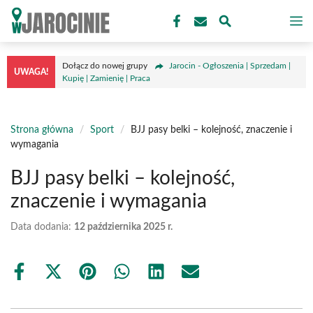
Przejdź
M
do
treści
Dołącz do nowej grupy
Jarocin - Ogłoszenia | Sprzedam |
UWAGA!
Kupię | Zamienię | Praca
Strona główna
/
Sport
/
BJJ pasy belki – kolejność, znaczenie i
wymagania
BJJ pasy belki – kolejność,
znaczenie i wymagania
Data dodania:
12 października 2025 r.
Share
Share
Share
Share
Share
Share
on
on
on
on
on
on
Facebook
X
Pinterest
WhatsApp
LinkedIn
Email
(Twitter)