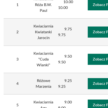
10.00
1
Róża B.W.
Zobacz 
10.00
Paul
Kwiaciarnia
9.75
2
Kwiatanki
Zobacz 
9.75
Jarocin
Kwiaciarnia
9.50
3
"Cuda
Zobacz 
9.50
Wianki"
Różowe
9.25
4
Zobacz 
Marzenia
9.25
Kwiaciarnia
9.00
5
Zobacz 