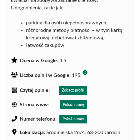
kwiaciarnia zdobywa zaufanie klientów.
Udogodnienia, takie jak:
parking dla osób niepełnosprawnych,
różnorodne metody płatności – w tym kartą
kredytową, debetową i zbliżeniową,
łatwość zakupów.
Ocena w Google:
4.5
Liczba opinii w Google:
195
Czytaj opinie:
Zobacz profil
Strona www:
Pokaż stronę
Numer telefonu:
Pokaż numer
Lokalizacja:
Śródmiejska 26/4, 63-200 Jarocin