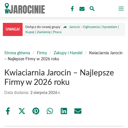
Przejdź
M
do
treści
Dołącz do nowej grupy
Jarocin - Ogłoszenia | Sprzedam |
UWAGA!
Kupię | Zamienię | Praca
Strona główna
/
Firmy
/
Zakupy i Handel
/
Kwiaciarnia Jarocin
– Najlepsze Firmy w 2026 roku
Kwiaciarnia Jarocin – Najlepsze
Firmy w 2026 roku
Data dodania:
2 sierpnia 2026 r.
Share
Share
Share
Share
Share
Share
on
on
on
on
on
on
Facebook
X
Pinterest
WhatsApp
LinkedIn
Email
(Twitter)