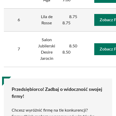
Aga
9.00
Lila de
8.75
6
Zobacz 
Rosse
8.75
Salon
Jubilerski
8.50
7
Zobacz 
Desire
8.50
Jarocin
Przedsiębiorco! Zadbaj o widoczność swojej
firmy!
Chcesz wyróżnić firmę na tle konkurencji?