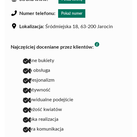
Numer telefonu:
Pokaż numer
Lokalizacja:
Śródmiejska 18, 63-200 Jarocin
Najczęściej doceniane przez klientów:
piękne bukiety
miła obsługa
profesjonalizm
kreatywność
indywidualne podejście
świeżość kwiatów
szybka realizacja
dobra komunikacja