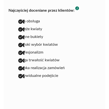
Najczęściej doceniane przez klientów:
miła obsługa
świeże kwiaty
piękne bukiety
szeroki wybór kwiatów
profesjonalizm
długa trwałość kwiatów
szybka realizacja zamówień
indywidualne podejście