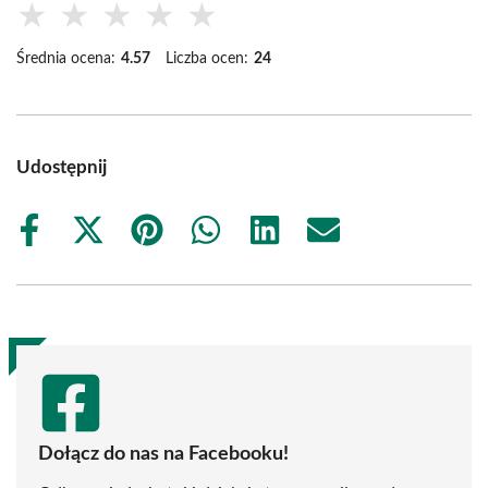
★
★
★
★
★
Średnia ocena:
4.57
Liczba ocen:
24
Udostępnij
Share
Share
Share
Share
Share
Share
on
on
on
on
on
on
Facebook
X
Pinterest
WhatsApp
LinkedIn
Email
(Twitter)
Dołącz do nas na Facebooku!