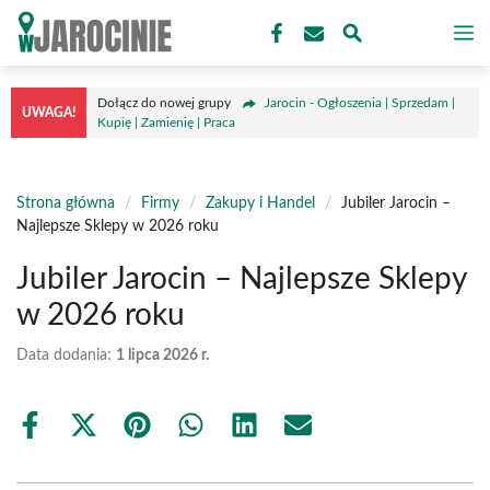
Przejdź
M
do
treści
Dołącz do nowej grupy
Jarocin - Ogłoszenia | Sprzedam |
UWAGA!
Kupię | Zamienię | Praca
Strona główna
/
Firmy
/
Zakupy i Handel
/
Jubiler Jarocin –
Najlepsze Sklepy w 2026 roku
Jubiler Jarocin – Najlepsze Sklepy
w 2026 roku
Data dodania:
1 lipca 2026 r.
Share
Share
Share
Share
Share
Share
on
on
on
on
on
on
Facebook
X
Pinterest
WhatsApp
LinkedIn
Email
(Twitter)