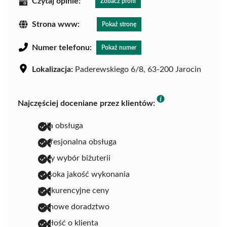
Czytaj opinie:
Zobacz profil
Strona www:
Pokaż stronę
Numer telefonu:
Pokaż numer
Lokalizacja:
Paderewskiego 6/8, 63-200 Jarocin
Najczęściej doceniane przez klientów:
miła obsługa
profesjonalna obsługa
duży wybór biżuterii
wysoka jakość wykonania
konkurencyjne ceny
fachowe doradztwo
dbałość o klienta