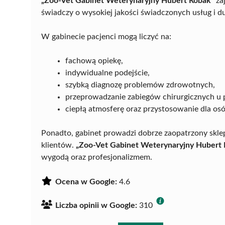
„Zoo-Vet Gabinet Weterynaryjny Hubert Robak”
za
świadczy o wysokiej jakości świadczonych usług i du
W gabinecie pacjenci mogą liczyć na:
fachową opiekę,
indywidualne podejście,
szybką diagnozę problemów zdrowotnych,
przeprowadzanie zabiegów chirurgicznych u 
ciepłą atmosferę oraz przystosowanie dla os
Ponadto, gabinet prowadzi dobrze zaopatrzony sklep
klientów.
„Zoo-Vet Gabinet Weterynaryjny Hubert
wygodą oraz profesjonalizmem.
Ocena w Google:
4.6
Liczba opinii w Google:
310