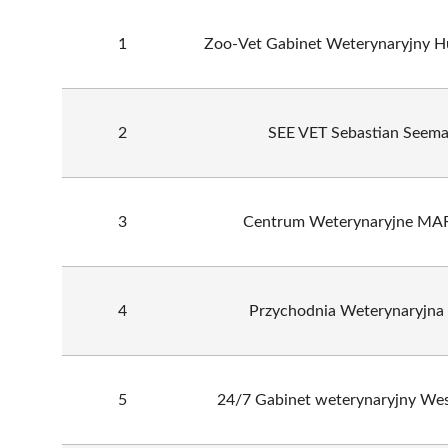
1
Zoo-Vet Gabinet Weterynaryjny H
2
SEE VET Sebastian Seem
3
Centrum Weterynaryjne M
4
Przychodnia Weterynaryjna 
5
24/7 Gabinet weterynaryjny We