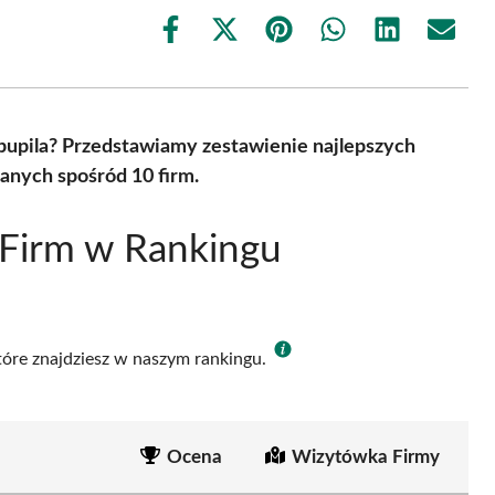
Share
Share
Share
Share
Share
Share
on
on
on
on
on
on
Facebook
X
Pinterest
WhatsApp
LinkedIn
Email
(Twitter)
pupila? Przedstawiamy zestawienie najlepszych
anych spośród 10 firm.
 Firm w Rankingu
które znajdziesz w naszym rankingu.
Ocena
Wizytówka Firmy