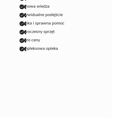
fachowa wiedza
indywidualne podejście
szybka i sprawna pomoc
nowoczesny sprzęt
dobre ceny
kompleksowa opieka