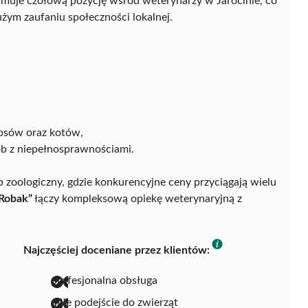
jmuje czołową pozycję wśród weterynarzy w Jarocinie, co
żym zaufaniu społeczności lokalnej.
psów oraz kotów,
ób z niepełnosprawnościami.
 zoologiczny, gdzie konkurencyjne ceny przyciągają wielu
 Robak”
łączy kompleksową opiekę weterynaryjną z
Najczęściej doceniane przez klientów:
profesjonalna obsługa
miłe podejście do zwierząt