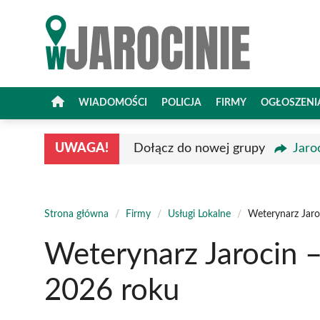
Przejdź
do
treści
WIADOMOŚCI
POLICJA
FIRMY
OGŁOSZENI
UWAGA!
Dołącz do nowej grupy
Jaro
Strona główna
/
Firmy
/
Usługi Lokalne
/
Weterynarz Jaro
Weterynarz Jarocin 
2026 roku