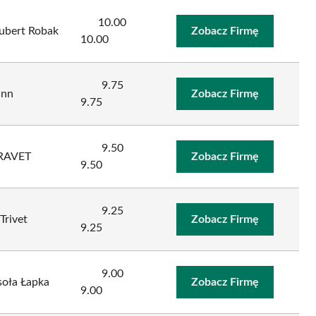
10.00
ubert Robak
Zobacz Firmę
10.00
9.75
ann
Zobacz Firmę
9.75
9.50
ARAVET
Zobacz Firmę
9.50
9.25
Trivet
Zobacz Firmę
9.25
9.00
soła Łapka
Zobacz Firmę
9.00