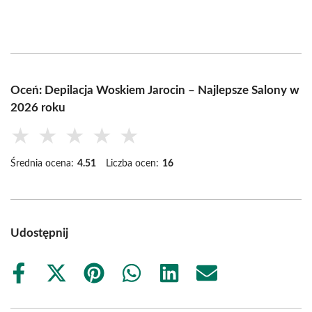
Oceń: Depilacja Woskiem Jarocin – Najlepsze Salony w
2026 roku
★
★
★
★
★
Średnia ocena:
4.51
Liczba ocen:
16
Udostępnij
Share
Share
Share
Share
Share
Share
on
on
on
on
on
on
Facebook
X
Pinterest
WhatsApp
LinkedIn
Email
(Twitter)