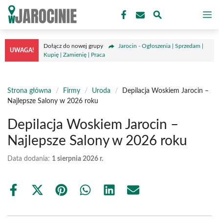
Przejdź
M
do
treści
Dołącz do nowej grupy
Jarocin - Ogłoszenia | Sprzedam |
UWAGA!
Kupię | Zamienię | Praca
Strona główna
/
Firmy
/
Uroda
/
Depilacja Woskiem Jarocin –
Najlepsze Salony w 2026 roku
Depilacja Woskiem Jarocin –
Najlepsze Salony w 2026 roku
Data dodania:
1 sierpnia 2026 r.
Share
Share
Share
Share
Share
Share
on
on
on
on
on
on
Facebook
X
Pinterest
WhatsApp
LinkedIn
Email
(Twitter)