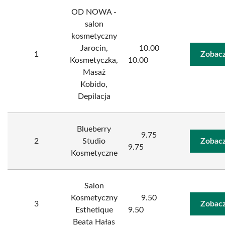
OD NOWA -
salon
kosmetyczny
Jarocin,
10.00
1
Zobacz
Kosmetyczka,
10.00
Masaż
Kobido,
Depilacja
Blueberry
9.75
2
Studio
Zobacz
9.75
Kosmetyczne
Salon
Kosmetyczny
9.50
3
Zobacz
Esthetique
9.50
Beata Hałas