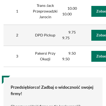
Trans-Jack
10.00
1
Przeprowadzki
Zobac
10.00
Jarocin
9.75
2
DPD Pickup
Zobac
9.75
Pakersi Przy
9.50
3
Zobac
Okazji
9.50
Przedsiębiorco! Zadbaj o widoczność swojej
firmy!