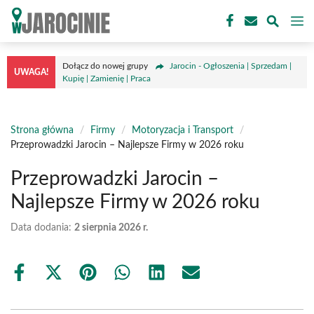
Przejdź
M
do
treści
Dołącz do nowej grupy
Jarocin - Ogłoszenia | Sprzedam |
UWAGA!
Kupię | Zamienię | Praca
Strona główna
/
Firmy
/
Motoryzacja i Transport
/
Przeprowadzki Jarocin – Najlepsze Firmy w 2026 roku
Przeprowadzki Jarocin –
Najlepsze Firmy w 2026 roku
Data dodania:
2 sierpnia 2026 r.
Share
Share
Share
Share
Share
Share
on
on
on
on
on
on
Facebook
X
Pinterest
WhatsApp
LinkedIn
Email
(Twitter)