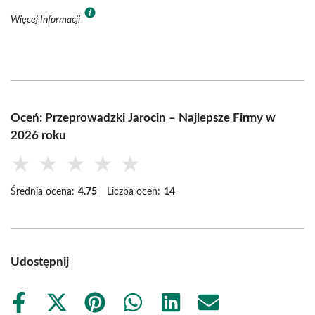
Więcej Informacji
Oceń: Przeprowadzki Jarocin – Najlepsze Firmy w
2026 roku
★
★
★
★
★
Średnia ocena:
4.75
Liczba ocen:
14
Udostępnij
Share
Share
Share
Share
Share
Share