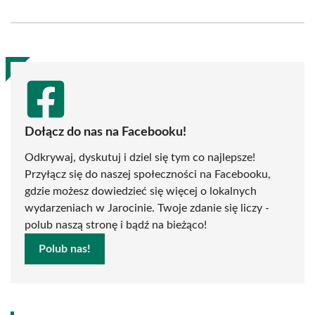
on
on
on
on
on
on
Facebook
X
Pinterest
WhatsApp
LinkedIn
Email
(Twitter)
Dołącz do nas na Facebooku!
Odkrywaj, dyskutuj i dziel się tym co najlepsze!
Przyłącz się do naszej społeczności na Facebooku,
gdzie możesz dowiedzieć się więcej o lokalnych
wydarzeniach w Jarocinie. Twoje zdanie się liczy -
polub naszą stronę i bądź na bieżąco!
Polub nas!