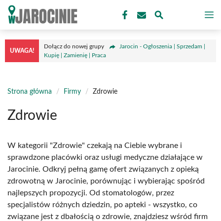
Przejdź
M
do
treści
Dołącz do nowej grupy
Jarocin - Ogłoszenia | Sprzedam |
UWAGA!
Kupię | Zamienię | Praca
Strona główna
/
Firmy
/
Zdrowie
Zdrowie
W kategorii "Zdrowie" czekają na Ciebie wybrane i
sprawdzone placówki oraz usługi medyczne działające w
Jarocinie. Odkryj pełną gamę ofert związanych z opieką
zdrowotną w Jarocinie, porównując i wybierając spośród
najlepszych propozycji. Od stomatologów, przez
specjalistów różnych dziedzin, po apteki - wszystko, co
związane jest z dbałością o zdrowie, znajdziesz wśród firm