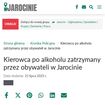
Przejdź
M
do
treści
Dołącz do nowej grupy
Jarocin - Ogłoszenia | Sprzedam |
UWAGA!
Kupię | Zamienię | Praca
Strona główna
/
Kronika Policyjna
/
Kierowca po alkoholu
zatrzymany przez obywateli w Jarocinie
Kierowca po alkoholu zatrzymany
przez obywateli w Jarocinie
Data dodania:
21 lipca 2025 r.
Share
Share
Share
Share
Share
Share
on
on
on
on
on
on
Facebook
X
Pinterest
WhatsApp
LinkedIn
Email