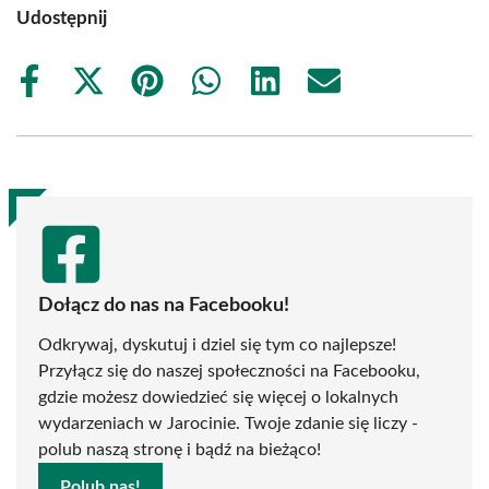
Udostępnij
Share
Share
Share
Share
Share
Share
on
on
on
on
on
on
Facebook
X
Pinterest
WhatsApp
LinkedIn
Email
(Twitter)
Dołącz do nas na Facebooku!
Odkrywaj, dyskutuj i dziel się tym co najlepsze!
Przyłącz się do naszej społeczności na Facebooku,
gdzie możesz dowiedzieć się więcej o lokalnych
wydarzeniach w Jarocinie. Twoje zdanie się liczy -
polub naszą stronę i bądź na bieżąco!
Polub nas!