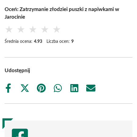
Oceń: Zatrzymanie złodziei puszki z napiwkami w
Jarocinie
★
★
★
★
★
Średnia ocena:
4.93
Liczba ocen:
9
Udostępnij
Share
Share
Share
Share
Share
Share
on
on
on
on
on
on
Facebook
X
Pinterest
WhatsApp
LinkedIn
Email
(Twitter)