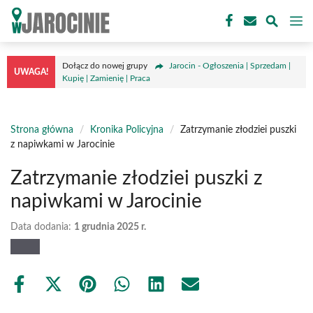
Przejdź
M
do
treści
Dołącz do nowej grupy
Jarocin - Ogłoszenia | Sprzedam |
UWAGA!
Kupię | Zamienię | Praca
Strona główna
/
Kronika Policyjna
/
Zatrzymanie złodziei puszki
z napiwkami w Jarocinie
Zatrzymanie złodziei puszki z
napiwkami w Jarocinie
Data dodania:
1 grudnia 2025 r.
Share
Share
Share
Share
Share
Share
on
on
on
on
on
on
Facebook
X
Pinterest
WhatsApp
LinkedIn
Email