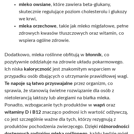
mleko owsiane
, które zawiera beta-glukany,
skutecznie regulujące poziom cholesterolu i glukozy
we krwi,
mleka orzechowe
, takie jak mleko migdałowe, pełne
zdrowych kwasów tłuszczowych oraz witamin, co
wspiera ogólne zdrowie.
Dodatkowo, mleka roślinne obfitują w
błonnik
, co
pozytywnie oddziałuje na zdrowie układu pokarmowego.
Ich niska
kaloryczność
jest znakomitym wsparciem w
przypadku osób dbających o utrzymanie prawidłowej wagi.
Te napoje są łatwo przyswajalne
przez organizm, co
sprawia, że stanowią świetne rozwiązanie dla osób z
nietolerancją laktozy lub alergiami na białka mleka.
Ponadto, wzbogacanie tych produktów w
wapń
oraz
witaminy D i B12
znacząco podnosi ich wartość odżywczą,
co jest szczególnie ważne dla tych, którzy rezygnują z
produktów pochodzenia zwierzęcego. Dzięki
różnorodności
dostępnych rodzajów mleka roślinnego
, każdy będzie mógł