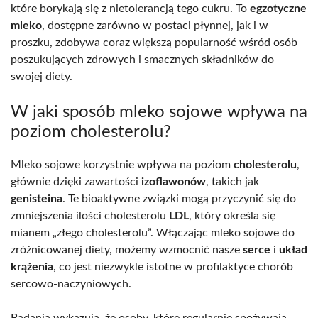
które borykają się z nietolerancją tego cukru. To
egzotyczne
mleko
, dostępne zarówno w postaci płynnej, jak i w
proszku, zdobywa coraz większą popularność wśród osób
poszukujących zdrowych i smacznych składników do
swojej diety.
W jaki sposób mleko sojowe wpływa na
poziom cholesterolu?
Mleko sojowe korzystnie wpływa na poziom
cholesterolu
,
głównie dzięki zawartości
izoflawonów
, takich jak
genisteina
. Te bioaktywne związki mogą przyczynić się do
zmniejszenia ilości cholesterolu
LDL
, który określa się
mianem „złego cholesterolu”. Włączając mleko sojowe do
zróżnicowanej diety, możemy wzmocnić nasze
serce
i
układ
krążenia
, co jest niezwykle istotne w profilaktyce chorób
sercowo-naczyniowych.
Badania wykazują, że osoby, które regularnie spożywają