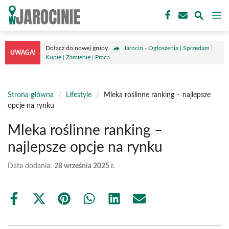
Przejdź
M
do
treści
Dołącz do nowej grupy
Jarocin - Ogłoszenia | Sprzedam |
UWAGA!
Kupię | Zamienię | Praca
Strona główna
/
Lifestyle
/
Mleka roślinne ranking – najlepsze
opcje na rynku
Mleka roślinne ranking –
najlepsze opcje na rynku
Data dodania:
28 września 2025 r.
Share
Share
Share
Share
Share
Share
on
on
on
on
on
on
Facebook
X
Pinterest
WhatsApp
LinkedIn
Email
(Twitter)