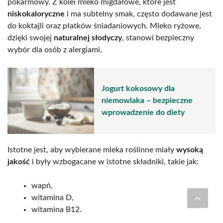
pokarmowy. Z kolei mleko migdałowe, które jest
niskokaloryczne
i ma subtelny smak, często dodawane jest
do koktajli oraz płatków śniadaniowych. Mleko ryżowe,
dzięki swojej
naturalnej słodyczy
, stanowi bezpieczny
wybór dla osób z alergiami.
Jogurt kokosowy dla
niemowlaka – bezpieczne
wprowadzenie do diety
Istotne jest, aby wybierane mleka roślinne miały
wysoką
jakość
i były wzbogacane w istotne składniki, takie jak:
wapń,
witamina D,
witamina B12.