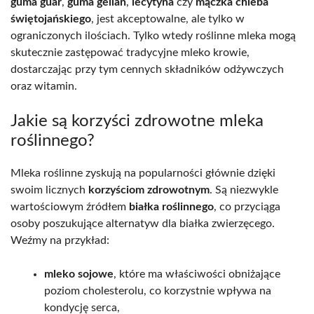
guma guar
,
guma gellan
,
lecytyna
czy
mączka chleba
świętojańskiego
, jest akceptowalne, ale tylko w
ograniczonych ilościach. Tylko wtedy roślinne mleka mogą
skutecznie zastępować tradycyjne mleko krowie,
dostarczając przy tym cennych składników odżywczych
oraz witamin.
Jakie są korzyści zdrowotne mleka
roślinnego?
Mleka roślinne zyskują na popularności głównie dzięki
swoim licznych
korzyściom zdrowotnym
. Są niezwykle
wartościowym źródłem
białka roślinnego
, co przyciąga
osoby poszukujące alternatyw dla białka zwierzęcego.
Weźmy na przykład:
mleko sojowe
, które ma właściwości obniżające
poziom cholesterolu, co korzystnie wpływa na
kondycję serca,