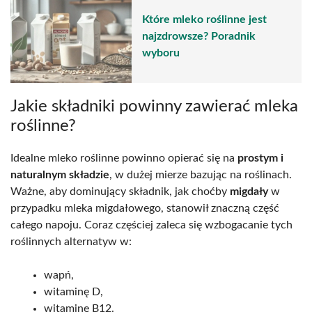
Które mleko roślinne jest
najzdrowsze? Poradnik
wyboru
Jakie składniki powinny zawierać mleka
roślinne?
Idealne mleko roślinne powinno opierać się na
prostym i
naturalnym składzie
, w dużej mierze bazując na roślinach.
Ważne, aby dominujący składnik, jak choćby
migdały
w
przypadku mleka migdałowego, stanowił znaczną część
całego napoju. Coraz częściej zaleca się wzbogacanie tych
roślinnych alternatyw w:
wapń,
witaminę D,
witaminę B12.