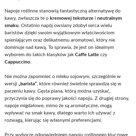
Napoje roślinne stanowią fantastyczną alternatywę do
kawy, zwłaszcza te o
kremowej teksturze
i
neutralnym
smaku
. Ostatnio napój owsiany zdobył serca wielu
baristów dzięki swoim wyjątkowym właściwościom
spieniającym oraz delikatnemu aromatowi, który nie
dominuje nad kawą. To sprawia, że jest on idealnym
wyborem do takich klasyków jak
Caffe Latte
czy
Cappuccino
.
Nie można zapomnieć o mleku sojowym, szczególnie w
wersji
„barista”
, które również świetnie sprawdza się w
parzeniu kawy. Gęsta piana, którą można uzyskać,
przyczynia się do poprawy jakości napoju. Z drugiej strony,
napoje migdałowe, mimo że są aromatyczne, mogą
wpływać na smak kawy, dlatego warto ich używać z
rozwagą, kierując się własnymi preferencjami.
Przy wyborze odpowiedniego napoju roślinnego kluczowe