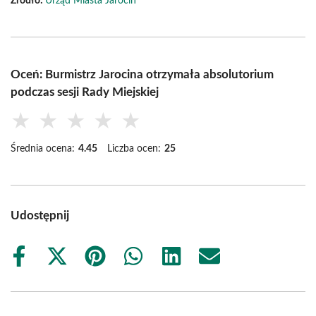
Źródło:
Urząd Miasta Jarocin
Oceń: Burmistrz Jarocina otrzymała absolutorium
podczas sesji Rady Miejskiej
★
★
★
★
★
Średnia ocena:
4.45
Liczba ocen:
25
Udostępnij
Share
Share
Share
Share
Share
Share
on
on
on
on
on
on
Facebook
X
Pinterest
WhatsApp
LinkedIn
Email
(Twitter)