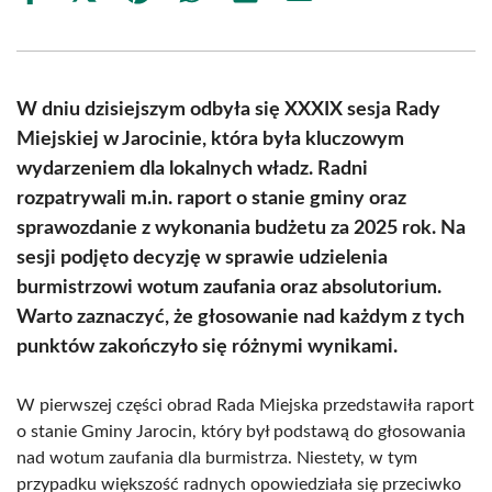
on
on
on
on
on
on
Facebook
X
Pinterest
WhatsApp
LinkedIn
Email
(Twitter)
W dniu dzisiejszym odbyła się XXXIX sesja Rady
Miejskiej w Jarocinie, która była kluczowym
wydarzeniem dla lokalnych władz. Radni
rozpatrywali m.in. raport o stanie gminy oraz
sprawozdanie z wykonania budżetu za 2025 rok. Na
sesji podjęto decyzję w sprawie udzielenia
burmistrzowi wotum zaufania oraz absolutorium.
Warto zaznaczyć, że głosowanie nad każdym z tych
punktów zakończyło się różnymi wynikami.
W pierwszej części obrad Rada Miejska przedstawiła raport
o stanie Gminy Jarocin, który był podstawą do głosowania
nad wotum zaufania dla burmistrza. Niestety, w tym
przypadku większość radnych opowiedziała się przeciwko