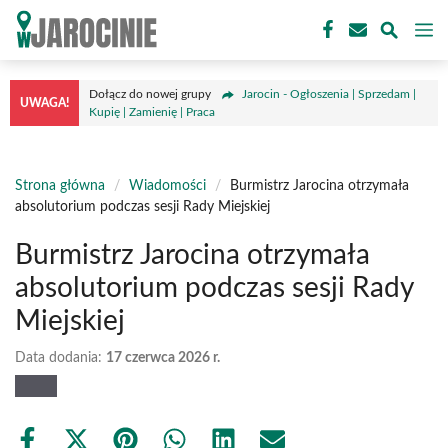
Przejdź
M
do
treści
Dołącz do nowej grupy
Jarocin - Ogłoszenia | Sprzedam |
UWAGA!
Kupię | Zamienię | Praca
Strona główna
/
Wiadomości
/
Burmistrz Jarocina otrzymała
absolutorium podczas sesji Rady Miejskiej
Burmistrz Jarocina otrzymała
absolutorium podczas sesji Rady
Miejskiej
Data dodania:
17 czerwca 2026 r.
Share
Share
Share
Share
Share
Share