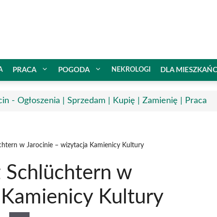
A
PRACA
POGODA
NEKROLOGI
DLA MIESZKAŃ
cin - Ogłoszenia | Sprzedam | Kupię | Zamienię | Praca
htern w Jarocinie – wizytacja Kamienicy Kultury
z Schlüchtern w
a Kamienicy Kultury