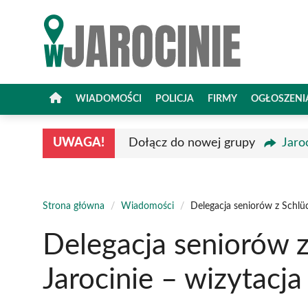
Przejdź
do
treści
WIADOMOŚCI
POLICJA
FIRMY
OGŁOSZENI
UWAGA!
Dołącz do nowej grupy
Jaro
Strona główna
/
Wiadomości
/
Delegacja seniorów z Schlüc
Delegacja seniorów 
Jarocinie – wizytacj