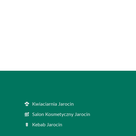
Kwiaciarnia Jarocin
Salon Kosmetyczny Jarocin
Kebab Jarocin