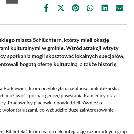
Share
Share
Share
Share
Share
Share
on
on
on
on
on
on
Facebook
X
Pinterest
WhatsApp
LinkedIn
Email
(Twitter)
skiego miasta Schlüchtern, którzy mieli okazję
wami kulturalnymi w gminie. Wśród atrakcji wizyty
nicy spotkania mogli skosztować lokalnych specjałów,
towali bogatą ofertę kulturalną, a także historię
Borkiewicz, która przybliżyła działalność bibliotekarską
ieli możliwość poznać genezę powstania Kamienicy oraz
tury. Pracownicy placówki opowiedzieli również o
z wolontariuszami, co wzbudziło duże zainteresowanie
ej Biblioteki”, która ma na celu integrację różnorodnych grup