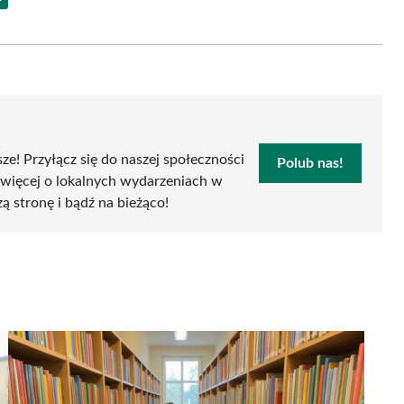
Share
on
Email
sze! Przyłącz się do naszej społeczności
Polub nas!
 więcej o lokalnych wydarzeniach w
zą stronę i bądź na bieżąco!