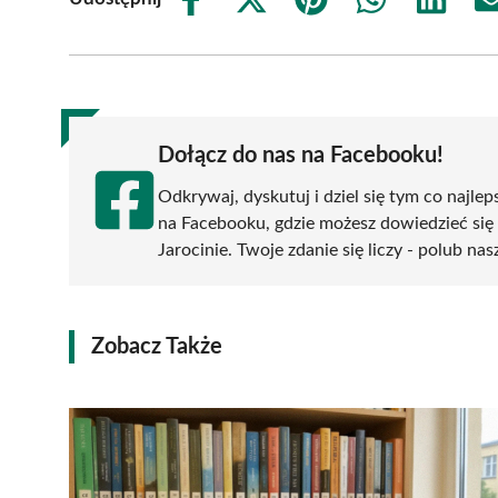
Share
Share
Share
Share
Share
on
on
on
on
on
Facebook
X
Pinterest
WhatsApp
LinkedIn
(Twitter)
Dołącz do nas na Facebooku!
Odkrywaj, dyskutuj i dziel się tym co najlep
na Facebooku, gdzie możesz dowiedzieć się
Jarocinie. Twoje zdanie się liczy - polub nas
Zobacz Także