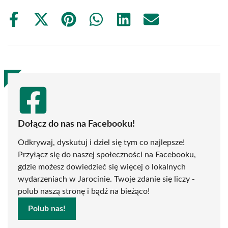
Share
Share
Share
Share
Share
Share
on
on
on
on
on
on
Facebook
X
Pinterest
WhatsApp
LinkedIn
Email
(Twitter)
Dołącz do nas na Facebooku!
Odkrywaj, dyskutuj i dziel się tym co najlepsze!
Przyłącz się do naszej społeczności na Facebooku,
gdzie możesz dowiedzieć się więcej o lokalnych
wydarzeniach w Jarocinie. Twoje zdanie się liczy -
polub naszą stronę i bądź na bieżąco!
Polub nas!