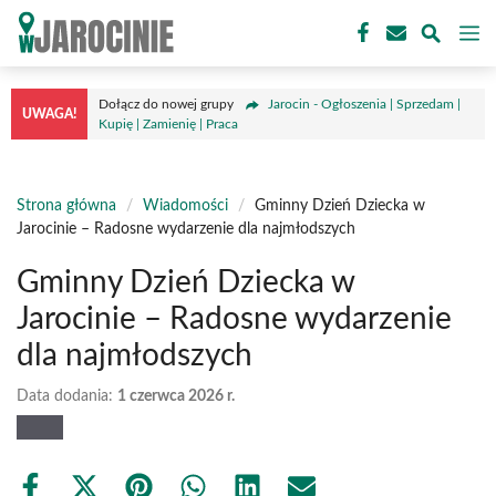
Przejdź
M
do
treści
Dołącz do nowej grupy
Jarocin - Ogłoszenia | Sprzedam |
UWAGA!
Kupię | Zamienię | Praca
Strona główna
/
Wiadomości
/
Gminny Dzień Dziecka w
Jarocinie – Radosne wydarzenie dla najmłodszych
Gminny Dzień Dziecka w
Jarocinie – Radosne wydarzenie
dla najmłodszych
Data dodania:
1 czerwca 2026 r.
Share
Share
Share
Share
Share
Share