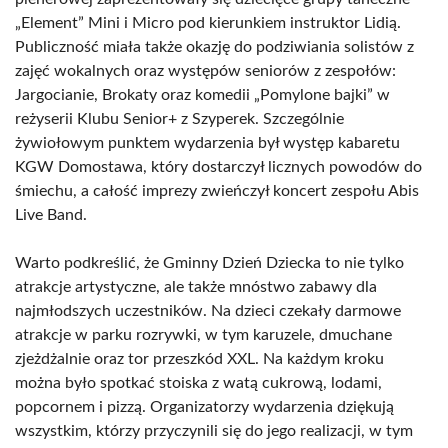
„Element” Mini i Micro pod kierunkiem instruktor Lidią.
Publiczność miała także okazję do podziwiania solistów z
zajęć wokalnych oraz występów seniorów z zespołów:
Jargocianie, Brokaty oraz komedii „Pomylone bajki” w
reżyserii Klubu Senior+ z Szyperek. Szczególnie
żywiołowym punktem wydarzenia był występ kabaretu
KGW Domostawa, który dostarczył licznych powodów do
śmiechu, a całość imprezy zwieńczył koncert zespołu Abis
Live Band.
Warto podkreślić, że Gminny Dzień Dziecka to nie tylko
atrakcje artystyczne, ale także mnóstwo zabawy dla
najmłodszych uczestników. Na dzieci czekały darmowe
atrakcje w parku rozrywki, w tym karuzele, dmuchane
zjeżdżalnie oraz tor przeszkód XXL. Na każdym kroku
można było spotkać stoiska z watą cukrową, lodami,
popcornem i pizzą. Organizatorzy wydarzenia dziękują
wszystkim, którzy przyczynili się do jego realizacji, w tym