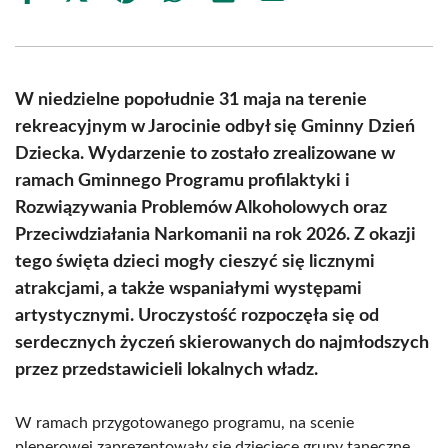
on
on
on
on
on
on
Facebook
X
Pinterest
WhatsApp
LinkedIn
Email
(Twitter)
W niedzielne popołudnie 31 maja na terenie
rekreacyjnym w Jarocinie odbył się Gminny Dzień
Dziecka. Wydarzenie to zostało zrealizowane w
ramach Gminnego Programu profilaktyki i
Rozwiązywania Problemów Alkoholowych oraz
Przeciwdziałania Narkomanii na rok 2026. Z okazji
tego święta dzieci mogły cieszyć się licznymi
atrakcjami, a także wspaniałymi występami
artystycznymi. Uroczystość rozpoczęła się od
serdecznych życzeń skierowanych do najmłodszych
przez przedstawicieli lokalnych władz.
W ramach przygotowanego programu, na scenie
plenerowej zaprezentowały się dziecięce grupy taneczne