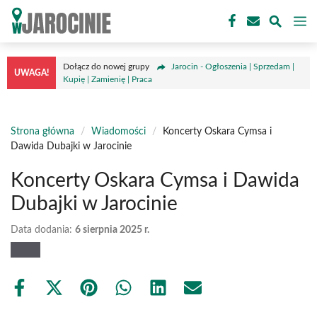
Przejdź
M
do
treści
Dołącz do nowej grupy
Jarocin - Ogłoszenia | Sprzedam |
UWAGA!
Kupię | Zamienię | Praca
Strona główna
/
Wiadomości
/
Koncerty Oskara Cymsa i
Dawida Dubajki w Jarocinie
Koncerty Oskara Cymsa i Dawida
Dubajki w Jarocinie
Data dodania:
6 sierpnia 2025 r.
Share
Share
Share
Share
Share
Share
on
on
on
on
on
on
Facebook
X
Pinterest
WhatsApp
LinkedIn
Email