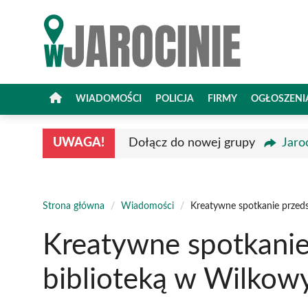
Przejdź
do
treści
WIADOMOŚCI
POLICJA
FIRMY
OGŁOSZENI
UWAGA!
Dołącz do nowej grupy
Jaro
Strona główna
/
Wiadomości
/
Kreatywne spotkanie przeds
Kreatywne spotkanie
biblioteką w Wilkow