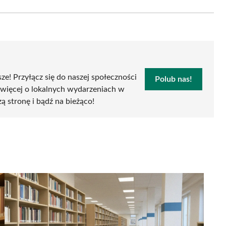
Email
sze! Przyłącz się do naszej społeczności
Polub nas!
 więcej o lokalnych wydarzeniach w
zą stronę i bądź na bieżąco!