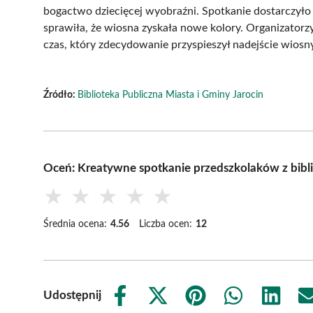
bogactwo dziecięcej wyobraźni. Spotkanie dostarczył
sprawiła, że wiosna zyskała nowe kolory. Organizator
czas, który zdecydowanie przyspieszył nadejście wiosn
Źródło:
Biblioteka Publiczna Miasta i Gminy Jarocin
Oceń: Kreatywne spotkanie przedszkolaków z bibl
★
★
★
★
★
Średnia ocena:
4.56
Liczba ocen:
12
Udostępnij
Share
Share
Share
Share
Share
on
on
on
on
on