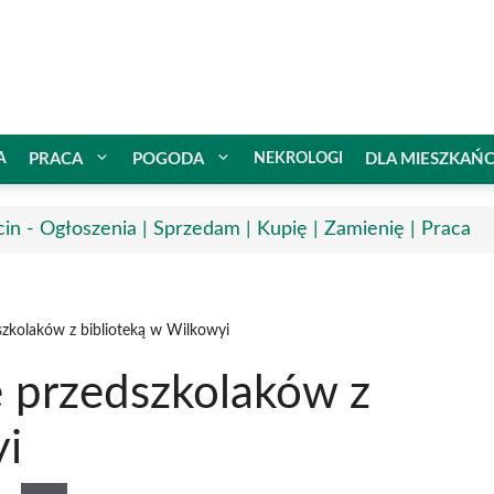
A
PRACA
POGODA
NEKROLOGI
DLA MIESZKAŃ
cin - Ogłoszenia | Sprzedam | Kupię | Zamienię | Praca
zkolaków z biblioteką w Wilkowyi
 przedszkolaków z
yi