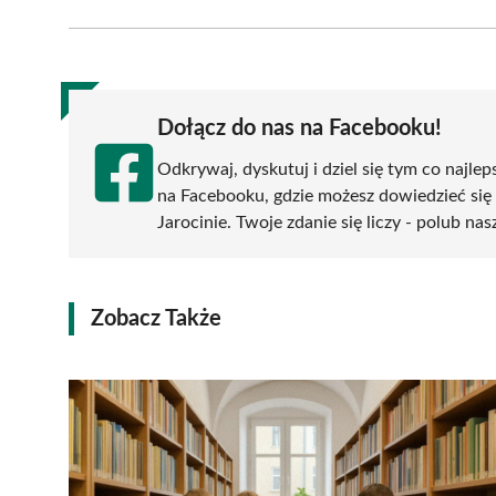
Facebook
X
Pinterest
WhatsApp
LinkedIn
(Twitter)
Dołącz do nas na Facebooku!
Odkrywaj, dyskutuj i dziel się tym co najlep
na Facebooku, gdzie możesz dowiedzieć się
Jarocinie. Twoje zdanie się liczy - polub nas
Zobacz Także