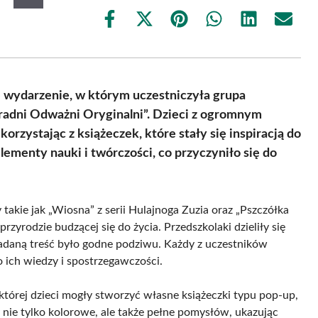
Share
Share
Share
Share
Share
Share
on
on
on
on
on
on
Facebook
X
Pinterest
WhatsApp
LinkedIn
Email
(Twitter)
 wydarzenie, w którym uczestniczyła grupa
radni Odważni Oryginalni”. Dzieci z ogromnym
zystając z książeczek, które stały się inspiracją do
lementy nauki i twórczości, co przyczyniło się do
 takie jak „Wiosna” z serii Hulajnoga Zuzia oraz „Pszczółka
rzyrodzie budzącej się do życia. Przedszkolaki dzieliły się
adaną treść było godne podziwu. Każdy z uczestników
 ich wiedzy i spostrzegawczości.
której dzieci mogły stworzyć własne książeczki typu pop-up,
y nie tylko kolorowe, ale także pełne pomysłów, ukazując