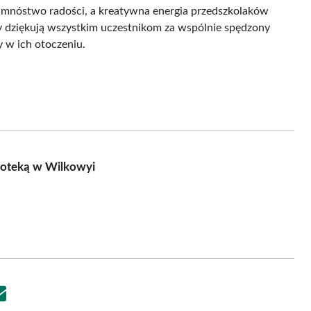
o mnóstwo radości, a kreatywna energia przedszkolaków
zy dziękują wszystkim uczestnikom za wspólnie spędzony
y w ich otoczeniu.
ioteką w Wilkowyi
Share
on