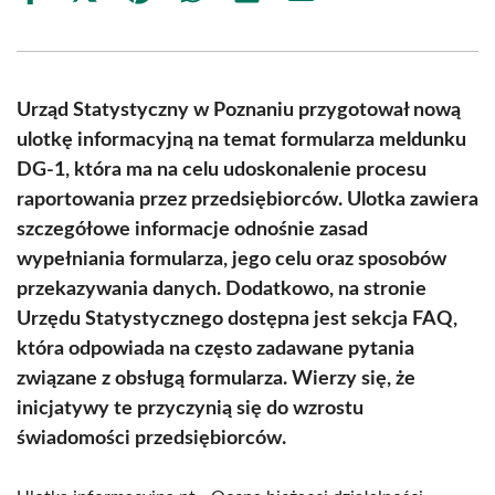
on
on
on
on
on
on
Facebook
X
Pinterest
WhatsApp
LinkedIn
Email
(Twitter)
Urząd Statystyczny w Poznaniu przygotował nową
ulotkę informacyjną na temat formularza meldunku
DG-1, która ma na celu udoskonalenie procesu
raportowania przez przedsiębiorców. Ulotka zawiera
szczegółowe informacje odnośnie zasad
wypełniania formularza, jego celu oraz sposobów
przekazywania danych. Dodatkowo, na stronie
Urzędu Statystycznego dostępna jest sekcja FAQ,
która odpowiada na często zadawane pytania
związane z obsługą formularza. Wierzy się, że
inicjatywy te przyczynią się do wzrostu
świadomości przedsiębiorców.