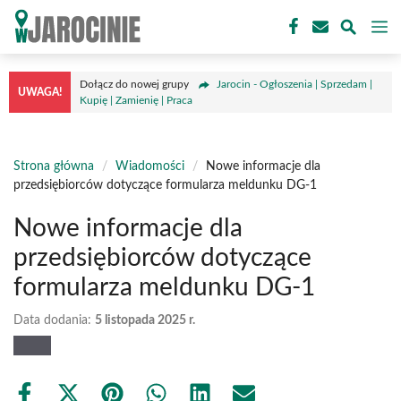
Przejdź
M
do
treści
Dołącz do nowej grupy
Jarocin - Ogłoszenia | Sprzedam |
UWAGA!
Kupię | Zamienię | Praca
Strona główna
/
Wiadomości
/
Nowe informacje dla
przedsiębiorców dotyczące formularza meldunku DG-1
Nowe informacje dla
przedsiębiorców dotyczące
formularza meldunku DG-1
Data dodania:
5 listopada 2025 r.
Share
Share
Share
Share
Share
Share