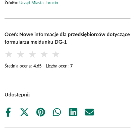
Źródło:
Urząd Miasta Jarocin
Oceń: Nowe informacje dla przedsiębiorców dotyczące
formularza meldunku DG-1
★
★
★
★
★
Średnia ocena:
4.65
Liczba ocen:
7
Udostępnij
Share
Share
Share
Share
Share
Share
on
on
on
on
on
on
Facebook
X
Pinterest
WhatsApp
LinkedIn
Email
(Twitter)