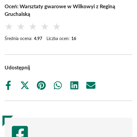
Oceń: Warsztaty gwarowe w Wilkowyi z Reginą
Gruchalską
★
★
★
★
★
Średnia ocena:
4.97
Liczba ocen:
16
Udostępnij
Share
Share
Share
Share
Share
Share
on
on
on
on
on
on
Facebook
X
Pinterest
WhatsApp
LinkedIn
Email
(Twitter)