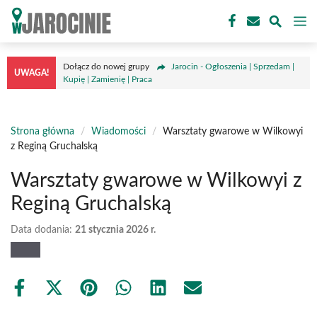
Przejdź
M
do
treści
Dołącz do nowej grupy
Jarocin - Ogłoszenia | Sprzedam |
UWAGA!
Kupię | Zamienię | Praca
Strona główna
/
Wiadomości
/
Warsztaty gwarowe w Wilkowyi
z Reginą Gruchalską
Warsztaty gwarowe w Wilkowyi z
Reginą Gruchalską
Data dodania:
21 stycznia 2026 r.
Share
Share
Share
Share
Share
Share
on
on
on
on
on
on
Facebook
X
Pinterest
WhatsApp
LinkedIn
Email