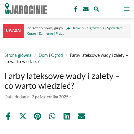
Przejdź
M
do
treści
Dołącz do nowej grupy
Jarocin - Ogłoszenia | Sprzedam |
UWAGA!
Kupię | Zamienię | Praca
Strona główna
/
Dom i Ogród
/
Farby lateksowe wady i zalety –
co warto wiedzieć?
Farby lateksowe wady i zalety –
co warto wiedzieć?
Data dodania:
7 października 2025 r.
Share
Share
Share
Share
Share
Share
on
on
on
on
on
on
Facebook
X
Pinterest
WhatsApp
LinkedIn
Email
(Twitter)