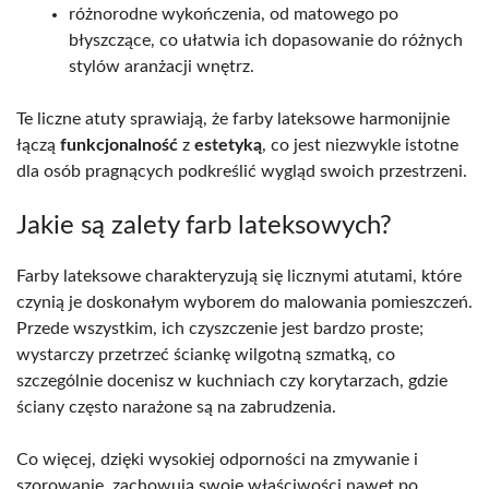
różnorodne wykończenia, od matowego po
błyszczące, co ułatwia ich dopasowanie do różnych
stylów aranżacji wnętrz.
Te liczne atuty sprawiają, że farby lateksowe harmonijnie
łączą
funkcjonalność
z
estetyką
, co jest niezwykle istotne
dla osób pragnących podkreślić wygląd swoich przestrzeni.
Jakie są zalety farb lateksowych?
Farby lateksowe charakteryzują się licznymi atutami, które
czynią je doskonałym wyborem do malowania pomieszczeń.
Przede wszystkim, ich czyszczenie jest bardzo proste;
wystarczy przetrzeć ściankę wilgotną szmatką, co
szczególnie docenisz w kuchniach czy korytarzach, gdzie
ściany często narażone są na zabrudzenia.
Co więcej, dzięki wysokiej odporności na zmywanie i
szorowanie, zachowują swoje właściwości nawet po