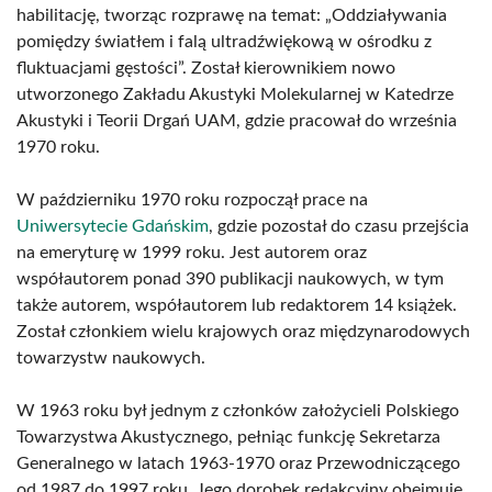
habilitację, tworząc rozprawę na temat: „Oddziaływania
pomiędzy światłem i falą ultradźwiękową w ośrodku z
fluktuacjami gęstości”. Został kierownikiem nowo
utworzonego Zakładu Akustyki Molekularnej w Katedrze
Akustyki i Teorii Drgań UAM, gdzie pracował do września
1970 roku.
W październiku 1970 roku rozpoczął prace na
Uniwersytecie Gdańskim
, gdzie pozostał do czasu przejścia
na emeryturę w 1999 roku. Jest autorem oraz
współautorem ponad 390 publikacji naukowych, w tym
także autorem, współautorem lub redaktorem 14 książek.
Został członkiem wielu krajowych oraz międzynarodowych
towarzystw naukowych.
W 1963 roku był jednym z członków założycieli Polskiego
Towarzystwa Akustycznego, pełniąc funkcję Sekretarza
Generalnego w latach 1963-1970 oraz Przewodniczącego
od 1987 do 1997 roku. Jego dorobek redakcyjny obejmuje