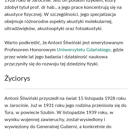
1928 roku w Jarocinie. Jest on polskim fizykiem, który
zdobył tytuł prof. dr hab., a jego prace koncentrują się na
akustyce fizycznej. W szczególności, jego specjalizacja
obejmuje różnorodne aspekty akustyki molekularnej,
ultradźwięków, akustooptyki oraz fotoakustyki.
Warto podkreślić, że Antoni Śliwiński jest emerytowanym
Profesorem Honorowym
Uniwersytetu Gdańskiego
, gdzie
przez wiele lat jego badania i działalność naukowa
przyczyniły się do rozwoju tej dziedziny fizyki.
Życiorys
Antoni Śliwiński przyszedł na świat 15 listopada 1928 roku
w Jarocinie. Już w 1931 roku jego rodzina przeniosła się do
Tura, w powiecie Szubin. W listopadzie 1939 roku, w
wyniku wojennej zawieruchy, został wysiedlony i
wywieziony do Generalnej Guberni, a konkretnie do