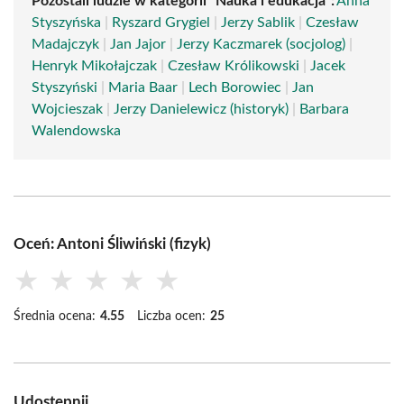
Pozostali ludzie w kategorii "Nauka i edukacja":
Anna
Styszyńska
|
Ryszard Grygiel
|
Jerzy Sablik
|
Czesław
Madajczyk
|
Jan Jajor
|
Jerzy Kaczmarek (socjolog)
|
Henryk Mikołajczak
|
Czesław Królikowski
|
Jacek
Styszyński
|
Maria Baar
|
Lech Borowiec
|
Jan
Wojcieszak
|
Jerzy Danielewicz (historyk)
|
Barbara
Walendowska
Oceń: Antoni Śliwiński (fizyk)
★
★
★
★
★
Średnia ocena:
4.55
Liczba ocen:
25
Udostępnij