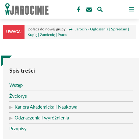
Przejdź
M
do
treści
Dołącz do nowej grupy
Jarocin - Ogłoszenia | Sprzedam |
UWAGA!
Kupię | Zamienię | Praca
Spis treści
Wstęp
Życiorys
Kariera Akademicka i Naukowa
Odznaczenia i wyróżnienia
Przypisy