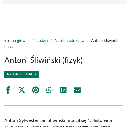
Strona główna
/
Ludzie
/
Nauka i edukacja
/
Antoni Śliwiński
(fizyk)
Antoni Śliwiński (fizyk)
NAUKA I EDUKACJA
Share
Share
Share
Share
Share
Share
on
on
on
on
on
on
Facebook
X
Pinterest
WhatsApp
LinkedIn
Email
(Twitter)
Antoni Sylwester Jan Śliwiński urodził się 15 listopada