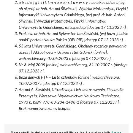
a b c d e f g h i j k l m n o p q r s t u v w x y z aa ab ac ad ae af ag
ah ai prof. dr hab. Antoni Śliwiński | Wydział Matematyki, Fizyki i
Informatyki Uniwersytetu Gdańskiego, [w:] prof. dr hab. Antoni
Śliwiński | Wydział Matematyki, Fizyki i Informatyki
Uniwersytetu Gdańskiego, mfi.ug.edu.pl [dostęp 17.11.2023 r.] .
Prof. zw. dr hab. Antoni Sylwester Jan Śliwiński, [w:] baza „Ludzie
nauki” portalu Nauka Polska (OPI PIB) [dostęp 07.12.2023 r.] .
53 lata Uniwersytetu Gdańskiego. Obchody rocznicy powołania
uczelni | Aktualności – Uniwersytet Gdański [online],
web.archive.org, 07.05.2023 r. [dostęp 07.12.2023 r.] .
Nr 8. Maj 2005 [online], web.archive.org, 31.10.2007 r. [dostęp
07.12.2023 r.] .
Baza danych PTF – Lista członków [online], web.archive.org,
10.07.2007 r. [dostęp 07.12.2023 r.] .
Antoni A. Śliwiński, Ultradźwięki i ich zastosowania, Fizyka dla
Przemysłu, Warszawa: Wydawnictwa Naukowo-Techniczne,
1993 r., ISBN 978-83-204-1498-1 [dostęp 07.12.2023 r.] .
Brak numerów stron w książce.